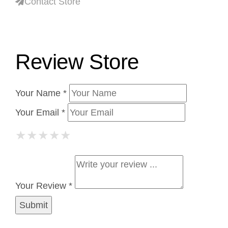
Contact Store
Review Store
Your Name *
Your Email *
★
★
★
★
★
★
★
★
★
★
★
★
★
★
★
Your Review *