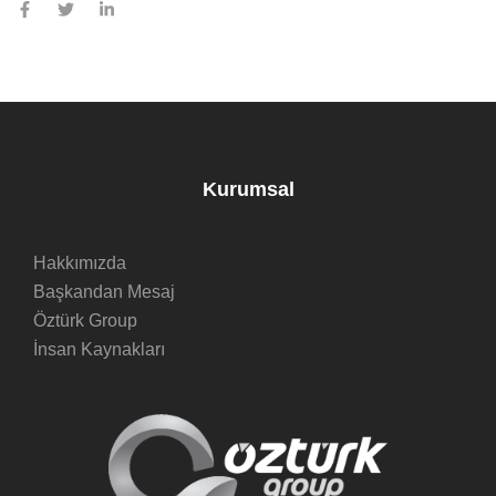
Kurumsal
Hakkımızda
Başkandan Mesaj
Öztürk Group
İnsan Kaynakları