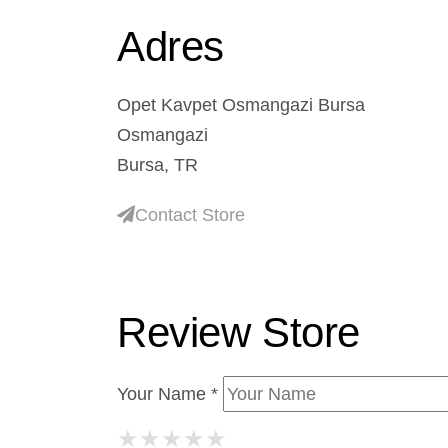
Adres
Opet Kavpet Osmangazi Bursa
Osmangazi
Bursa, TR
Contact Store
Review Store
Your Name *
★
★
★
★
★
★
★
★
★
★
★
★
★
★
★